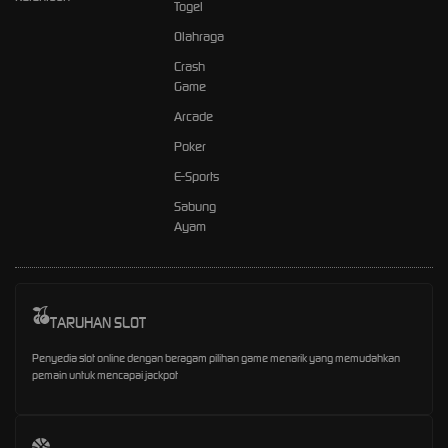
Togel
Olahraga
Crash
Game
Arcade
Poker
E-Sports
Sabung
Ayam
TARUHAN SLOT
Penyedia slot online dengan beragam pilihan game menarik yang memudahkan
pemain untuk mencapai jackpot