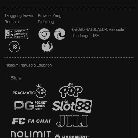
Tanggung Jawab
Browser Yang
Bermain
Didukung
©2026 RATUGACOR. Hak cipta
dilindungi | 18+
Platform Penyedia Layanan
Slots