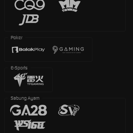
Poker
E-Sports
Sabung Ayam