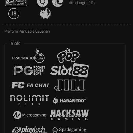
dilindungi | 18+
Platform Penyedia Layanan
Slots