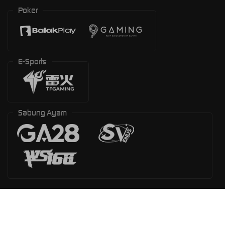
Poker
E-Sports
Sabung Ayam