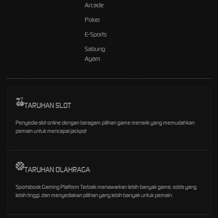
Arcade
Poker
E-Sports
Sabung
Ayam
TARUHAN SLOT
Penyedia slot online dengan beragam pilihan game menarik yang memudahkan
pemain untuk mencapai jackpot
TARUHAN OLAHRAGA
Sportsbook Gaming Platform Terbaik menawarkan lebih banyak game, odds yang
lebih tinggi, dan menyediakan pilihan yang lebih banyak untuk pemain.