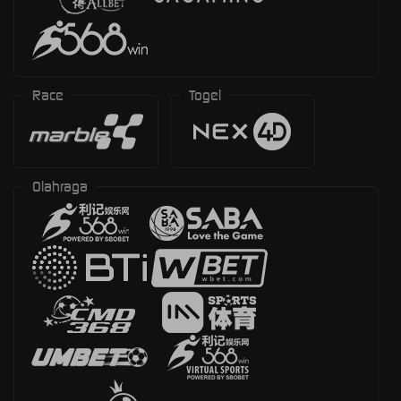
Race
Togel
Olahraga