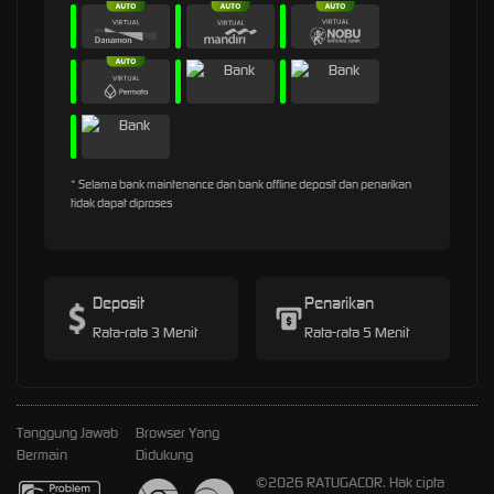
* Selama bank maintenance dan bank offline deposit dan penarikan
tidak dapat diproses
Deposit
Penarikan
Rata-rata 3 Menit
Rata-rata 5 Menit
Tanggung Jawab
Browser Yang
Bermain
Didukung
©2026 RATUGACOR. Hak cipta