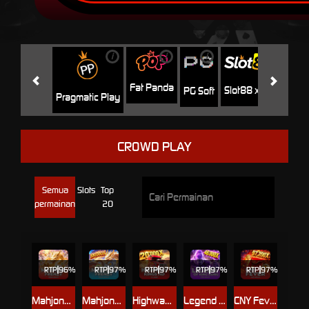
i
i
i
i
i
Facha
Fat Panda
Slot88 x PP
PG Soft
Pragmatic Play
CROWD PLAY
Semua
Slots
Top
permainan
20
RTP
96%
RTP
97%
RTP
97%
RTP
97%
RTP
97%
Mahjong Frenzy
Mahjong Frenzy : Tiles of Fortunes
Highway Kings HD
Legend of King Kong
CNY Fever