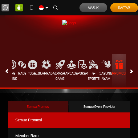
MASUK
DAFTAR
LOTS
LIVE
RACE
TOGEL
OLAHRAGA
CRASH
ARCADE
POKER
E-
SABUNG
PROMOSI
CASINO
GAME
SPORTS
AYAM
Semua Promosi
Semua Event Provider
Semua Promosi
Member Baru