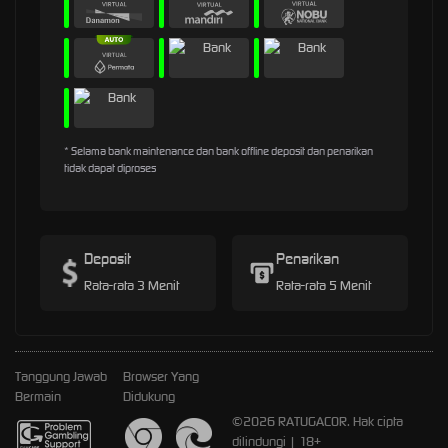
* Selama bank maintenance dan bank offline deposit dan penarikan
tidak dapat diproses
Deposit
Penarikan
Rata-rata 3 Menit
Rata-rata 5 Menit
Tanggung Jawab
Browser Yang
Bermain
Didukung
©2026 RATUGACOR. Hak cipta
dilindungi | 18+