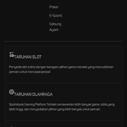
Poker
E-Sports
Sabung
Ayam
TARUHAN SLOT
Penyedia slot online dengan beragam pilihan game menarik yang memudahkan
pemain untuk mencapai jackpot
TARUHAN OLAHRAGA
Sportsbook Gaming Platform Terbaik menawarkan lebih banyak game, odds yang
lebih tinggi, dan menyediakan pilihan yang lebih banyak untuk pemain.