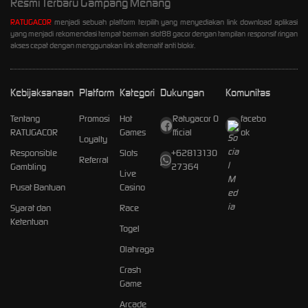
Resmi Terbaru Gampang Menang
RATUGACOR
menjadi sebuah platform terpilih yang menyediakan link download aplikasi
yang menjadi rekomendasi tempat bermain slot88 gacor dengan tampilan responsif ringan
akses cepat dengan menggunakan link alternatif anti blokir.
Kebijaksanaan
Platform
Kategori
Dukungan
Komunitas
Tentang
Promosi
Hot
Ratugacor O
facebo
RATUGACOR
Games
fficial
ok
Loyalty
Responsible
Slots
+62813130
Referral
Gambling
27364
Live
Pusat Bantuan
Casino
Syarat dan
Race
Ketentuan
Togel
Olahraga
Crash
Game
Arcade