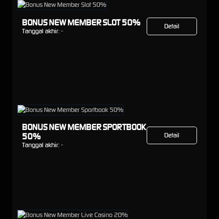
BONUS NEW MEMBER SLOT 50%
Detail
Tanggal akhir:
-
BONUS NEW MEMBER SPORTBOOK
50%
Detail
Tanggal akhir:
-