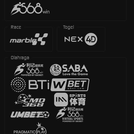
Race
Togel
Olahraga