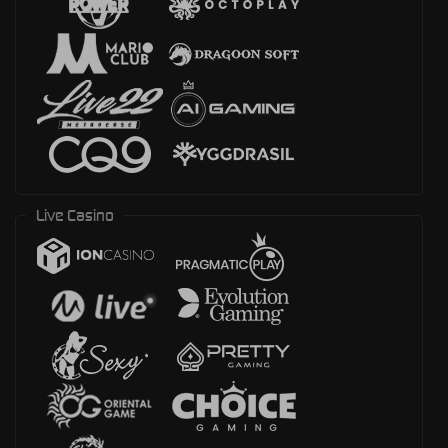
Live Casino