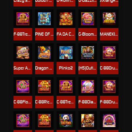
Crazy Sheep
Golden 777(H5)
G-RollingRiches
G-DazzlingDiamond
JiXiangRuYi(H5)
F-88Treasures(H5)
PINE OF PLINKO 2
FA DA CAI(H5)
G-BloomingRiches
MANEKI NEKO(H5)
Super Ace2+
Dragon Arena
Plinko2
(H5)Outlawed Heroes
C-88Drum(H5)
C-88Flower(H5)
C-88Riches(H5)
C-88Treasures(H5)
F-88Diamond(H5)
F-88Drum(H5)