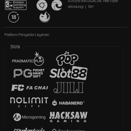
©2026 RATUGACOR. Hak cipta
dilindungi | 18+
Platform Penyedia Layanan
Slots