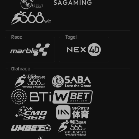
Race
Togel
Olahraga