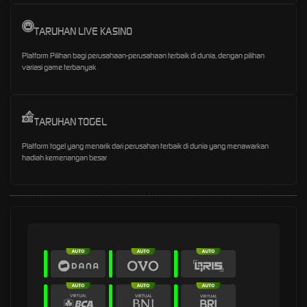
TARUHAN LIVE KASINO
Platform Pilihan bagi perusahaan-perusahaan terbaik di dunia, dengan pilihan
variasi game terbanyak
TARUHAN TOGEL
Platform togel yang menarik dari perusahan terbaik di dunia yang menawarkan
hadiah kemenangan besar